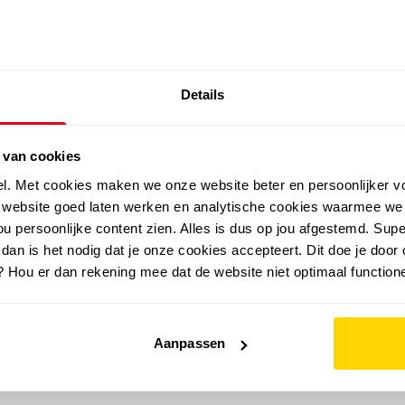
SALE: LAATSTE KANS!
Details
outdoor
zomer
merken
folder
sale
 van cookies
el. Met cookies maken we onze website beter en persoonlijker v
e website goed laten werken en analytische cookies waarmee we
u persoonlijke content zien. Alles is dus op jou afgestemd. Supe
 dan is het nodig dat je onze cookies accepteert. Dit doe je door 
? Hou er dan rekening mee dat de website niet optimaal functione
Aanpassen