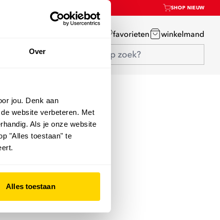
SHOP NIEUW
mijn account
favorieten
winkelmand
Over
oor jou. Denk aan
 de website verbeteren. Met
rhandig. Als je onze website
op "Alles toestaan" te
ert.
Alles toestaan