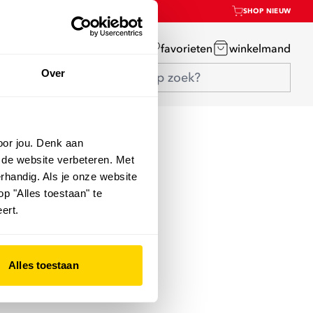
SHOP NIEUW
mijn account
favorieten
winkelmand
Over
oor jou. Denk aan
 de website verbeteren. Met
rhandig. Als je onze website
op "Alles toestaan" te
ert.
Alles toestaan