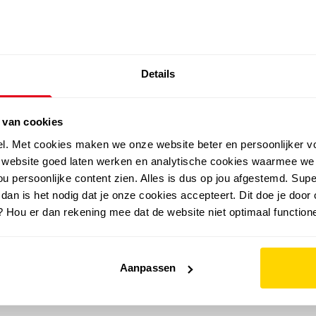
SALE: LAATSTE KANS!
Details
outdoor
zomer
merken
folder
sale
 van cookies
el. Met cookies maken we onze website beter en persoonlijker v
e website goed laten werken en analytische cookies waarmee we
u persoonlijke content zien. Alles is dus op jou afgestemd. Supe
 dan is het nodig dat je onze cookies accepteert. Dit doe je door 
? Hou er dan rekening mee dat de website niet optimaal functione
Aanpassen