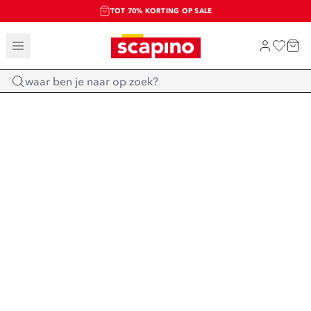
TOT 70% KORTING OP SALE
SALE: LAATSTE KANS!
SHOP NIEUW
Home