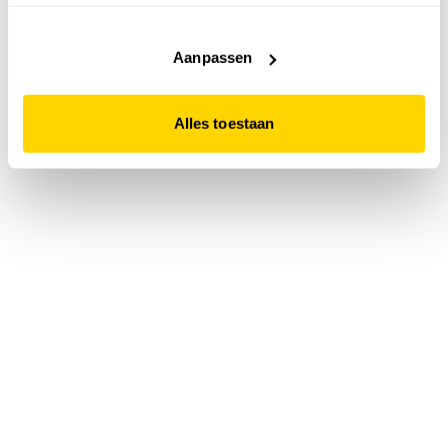
accepteert. Dit doe je door op "Alles toestaan" te klikken.
Liever geen cookies? Hou er dan rekening mee dat de
website niet optimaal functioneert.
Aanpassen
Alles toestaan