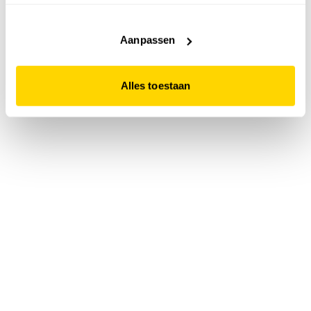
accepteert. Dit doe je door op "Alles toestaan" te klikken.
Liever geen cookies? Hou er dan rekening mee dat de
website niet optimaal functioneert.
Aanpassen
Alles toestaan