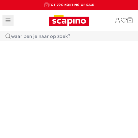
TOT 70% KORTING OP SALE
SALE: LAATSTE KANS!
SHOP NIEUW
Home