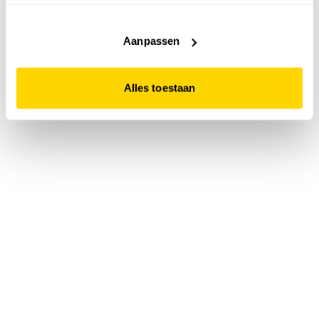
accepteert. Dit doe je door op "Alles toestaan" te klikken.
Liever geen cookies? Hou er dan rekening mee dat de
website niet optimaal functioneert.
Aanpassen
Alles toestaan