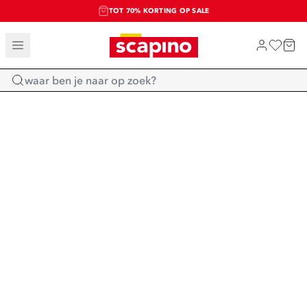
TOT 70% KORTING OP SALE
SALE: LAATSTE KANS!
SHOP NIEUW
Home