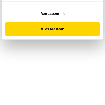
accepteert. Dit doe je door op "Alles toestaan" te klikken.
Liever geen cookies? Hou er dan rekening mee dat de
website niet optimaal functioneert.
Aanpassen
Alles toestaan