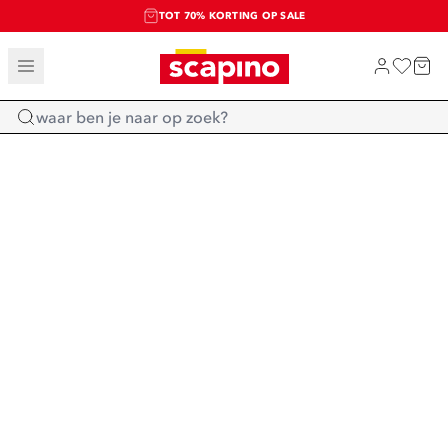
TOT 70% KORTING OP SALE
SALE: LAATSTE KANS!
SHOP NIEUW
Home