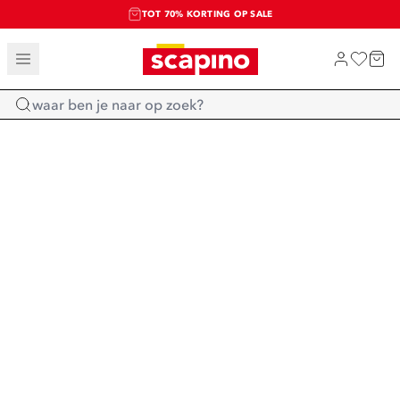
TOT 70% KORTING OP SALE
SALE: LAATSTE KANS!
SHOP NIEUW
Home