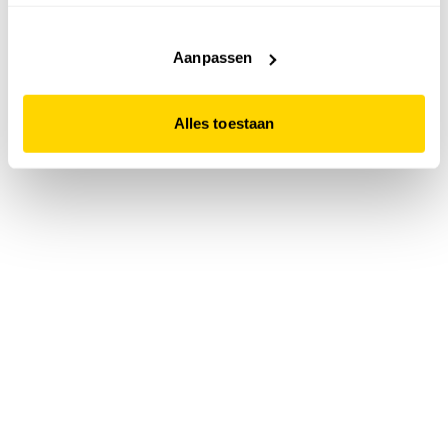
accepteert. Dit doe je door op "Alles toestaan" te klikken.
Liever geen cookies? Hou er dan rekening mee dat de
website niet optimaal functioneert.
Aanpassen
Alles toestaan