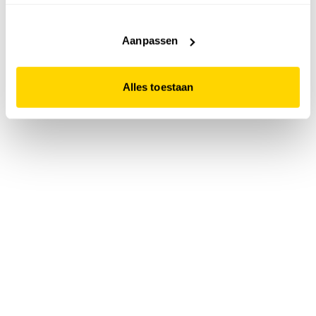
accepteert. Dit doe je door op "Alles toestaan" te klikken.
Liever geen cookies? Hou er dan rekening mee dat de
website niet optimaal functioneert.
Aanpassen
Alles toestaan