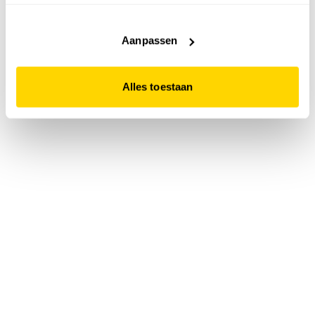
accepteert. Dit doe je door op "Alles toestaan" te klikken.
Liever geen cookies? Hou er dan rekening mee dat de
website niet optimaal functioneert.
Aanpassen
Alles toestaan