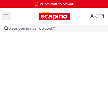
TOT 70% KORTING OP SALE
SALE: LAATSTE KANS!
SHOP NIEUW
Home