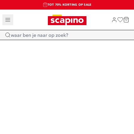
TOT 70% KORTING OP SALE
SALE: LAATSTE KANS!
SHOP NIEUW
Home