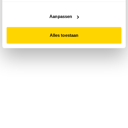
accepteert. Dit doe je door op "Alles toestaan" te klikken.
Liever geen cookies? Hou er dan rekening mee dat de
website niet optimaal functioneert.
Aanpassen
Alles toestaan