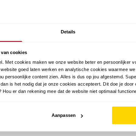
SALE: LAATSTE KANS!
Details
outdoor
zomer
merken
folder
sale
 van cookies
el. Met cookies maken we onze website beter en persoonlijker v
e website goed laten werken en analytische cookies waarmee we
u persoonlijke content zien. Alles is dus op jou afgestemd. Supe
 dan is het nodig dat je onze cookies accepteert. Dit doe je door 
? Hou er dan rekening mee dat de website niet optimaal functione
Aanpassen