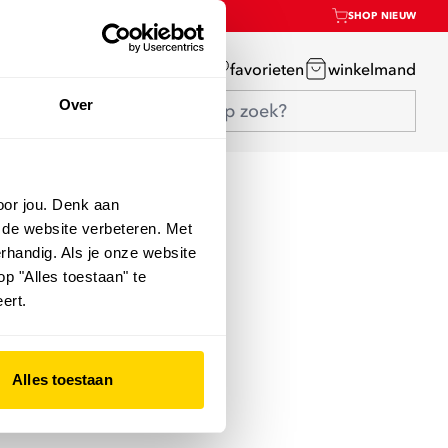
SHOP NIEUW
mijn account
favorieten
winkelmand
Over
oor jou. Denk aan
 de website verbeteren. Met
rhandig. Als je onze website
op "Alles toestaan" te
ert.
Alles toestaan