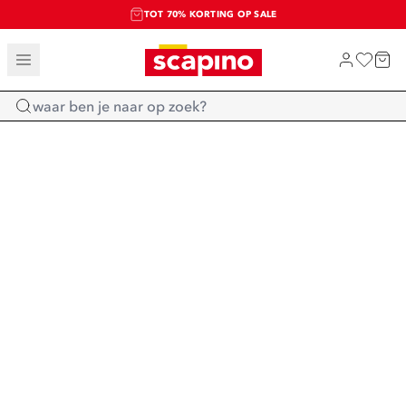
TOT 70% KORTING OP SALE
SALE: LAATSTE KANS!
SHOP NIEUW
Home