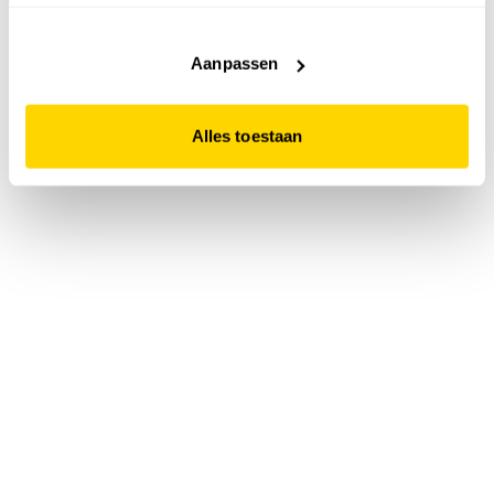
accepteert. Dit doe je door op "Alles toestaan" te klikken.
Liever geen cookies? Hou er dan rekening mee dat de
website niet optimaal functioneert.
Aanpassen
Alles toestaan