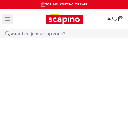
TOT 70% KORTING OP SALE
SALE: LAATSTE KANS!
SHOP NIEUW
Home