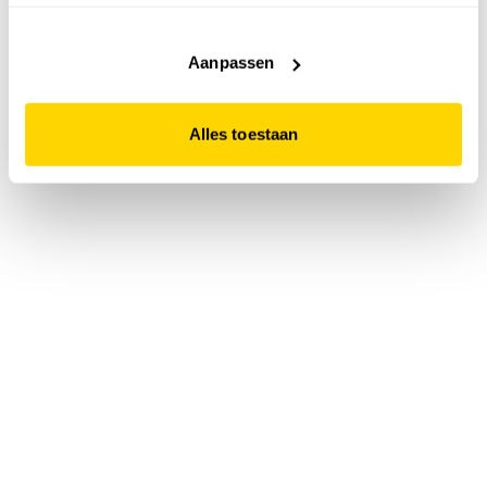
accepteert. Dit doe je door op "Alles toestaan" te klikken.
Liever geen cookies? Hou er dan rekening mee dat de
website niet optimaal functioneert.
Aanpassen
Alles toestaan