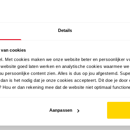
SALE: LAATSTE KANS!
Details
outdoor
zomer
merken
folder
sale
 van cookies
el. Met cookies maken we onze website beter en persoonlijker v
e website goed laten werken en analytische cookies waarmee we
u persoonlijke content zien. Alles is dus op jou afgestemd. Supe
 dan is het nodig dat je onze cookies accepteert. Dit doe je door 
? Hou er dan rekening mee dat de website niet optimaal functione
Aanpassen