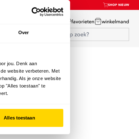
SHOP NIEUW
mijn account
favorieten
winkelmand
Over
oor jou. Denk aan
 de website verbeteren. Met
rhandig. Als je onze website
op "Alles toestaan" te
ert.
Alles toestaan