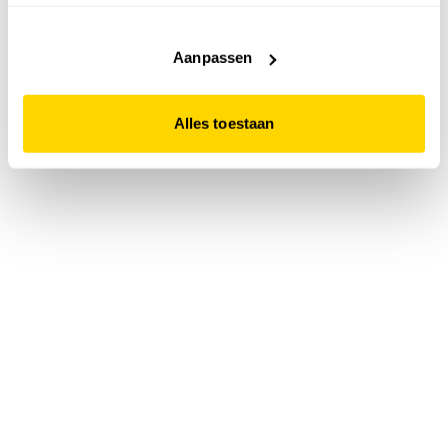
accepteert. Dit doe je door op "Alles toestaan" te klikken.
Liever geen cookies? Hou er dan rekening mee dat de
website niet optimaal functioneert.
Aanpassen
Alles toestaan