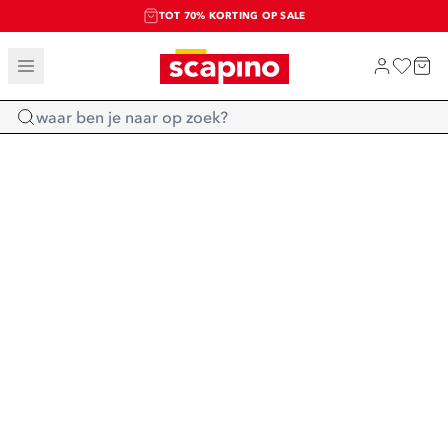
TOT 70% KORTING OP SALE
SALE: LAATSTE KANS!
SHOP NIEUW
Home