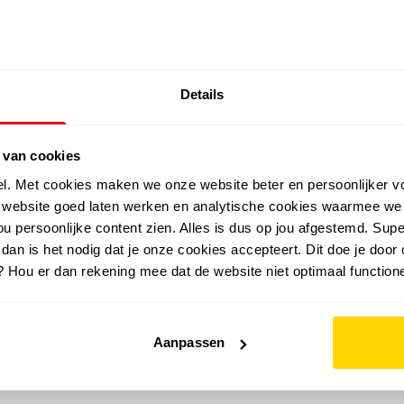
SALE: LAATSTE KANS!
Details
outdoor
zomer
merken
folder
sale
 van cookies
el. Met cookies maken we onze website beter en persoonlijker v
e website goed laten werken en analytische cookies waarmee we
u persoonlijke content zien. Alles is dus op jou afgestemd. Supe
 dan is het nodig dat je onze cookies accepteert. Dit doe je door 
? Hou er dan rekening mee dat de website niet optimaal functione
Aanpassen