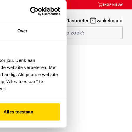
SHOP NIEUW
mijn account
favorieten
winkelmand
Over
oor jou. Denk aan
 de website verbeteren. Met
rhandig. Als je onze website
op "Alles toestaan" te
ert.
Alles toestaan