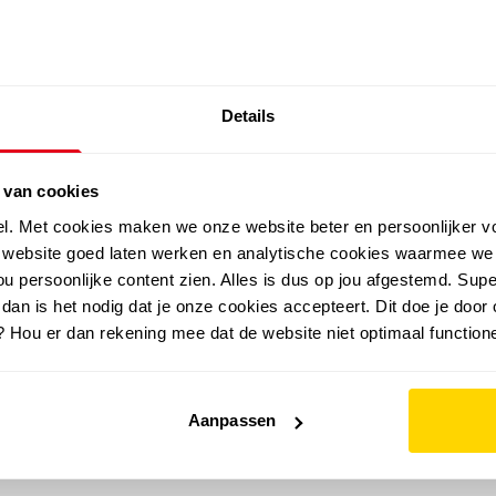
SALE: LAATSTE KANS!
Details
outdoor
zomer
merken
folder
sale
 van cookies
el. Met cookies maken we onze website beter en persoonlijker v
e website goed laten werken en analytische cookies waarmee we
u persoonlijke content zien. Alles is dus op jou afgestemd. Supe
 dan is het nodig dat je onze cookies accepteert. Dit doe je door 
? Hou er dan rekening mee dat de website niet optimaal functione
Aanpassen