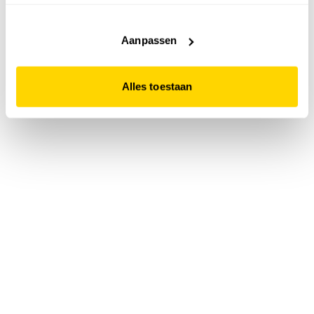
accepteert. Dit doe je door op "Alles toestaan" te klikken.
Liever geen cookies? Hou er dan rekening mee dat de
website niet optimaal functioneert.
Aanpassen
Alles toestaan