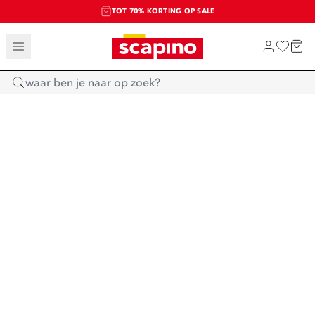
TOT 70% KORTING OP SALE
SALE: LAATSTE KANS!
SHOP NIEUW
Home