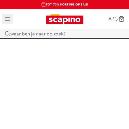
TOT 70% KORTING OP SALE
SALE: LAATSTE KANS!
SHOP NIEUW
Home