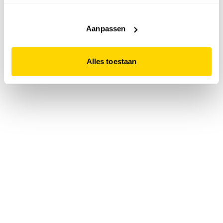
accepteert. Dit doe je door op "Alles toestaan" te klikken.
Liever geen cookies? Hou er dan rekening mee dat de
website niet optimaal functioneert.
Aanpassen
Alles toestaan