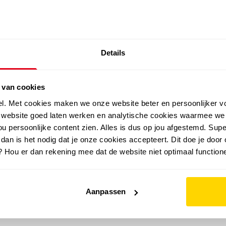
SALE: LAATSTE KANS!
Details
outdoor
zomer
merken
folder
sale
 van cookies
el. Met cookies maken we onze website beter en persoonlijker v
e website goed laten werken en analytische cookies waarmee we
u persoonlijke content zien. Alles is dus op jou afgestemd. Supe
 dan is het nodig dat je onze cookies accepteert. Dit doe je door 
? Hou er dan rekening mee dat de website niet optimaal functione
Aanpassen