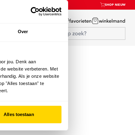
SHOP NIEUW
mijn account
favorieten
winkelmand
Over
oor jou. Denk aan
 de website verbeteren. Met
rhandig. Als je onze website
op "Alles toestaan" te
ert.
Alles toestaan