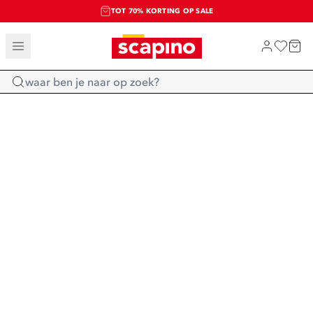
TOT 70% KORTING OP SALE
SALE: LAATSTE KANS!
SHOP NIEUW
Home