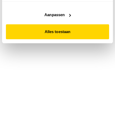
accepteert. Dit doe je door op "Alles toestaan" te klikken.
Liever geen cookies? Hou er dan rekening mee dat de
website niet optimaal functioneert.
Aanpassen
Alles toestaan