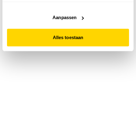
accepteert. Dit doe je door op "Alles toestaan" te klikken.
Liever geen cookies? Hou er dan rekening mee dat de
website niet optimaal functioneert.
Aanpassen
Alles toestaan