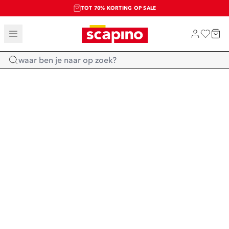
TOT 70% KORTING OP SALE
SALE: LAATSTE KANS!
SHOP NIEUW
Home