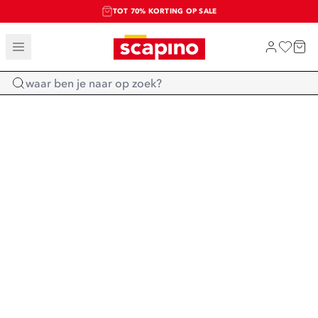
TOT 70% KORTING OP SALE
SALE: LAATSTE KANS!
SHOP NIEUW
Home