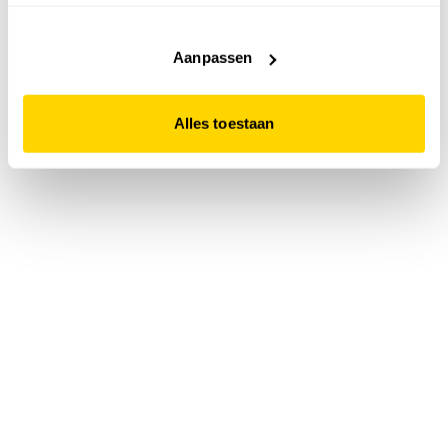
accepteert. Dit doe je door op "Alles toestaan" te klikken.
Liever geen cookies? Hou er dan rekening mee dat de
website niet optimaal functioneert.
Aanpassen
Alles toestaan