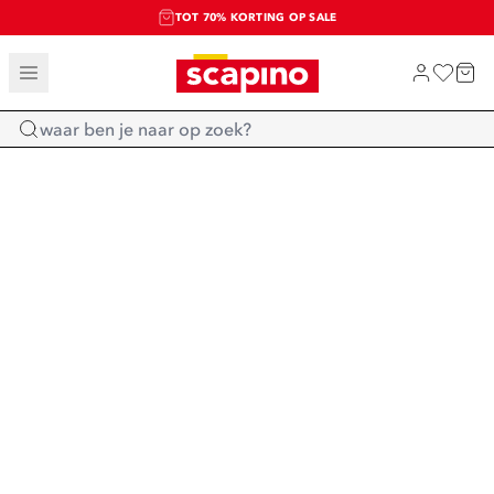
TOT 70% KORTING OP SALE
SALE: LAATSTE KANS!
SHOP NIEUW
Home