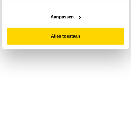
accepteert. Dit doe je door op "Alles toestaan" te klikken.
Liever geen cookies? Hou er dan rekening mee dat de
website niet optimaal functioneert.
Aanpassen
Alles toestaan