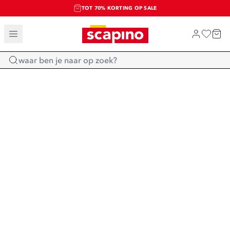
TOT 70% KORTING OP SALE
SALE: LAATSTE KANS!
SHOP NIEUW
Home