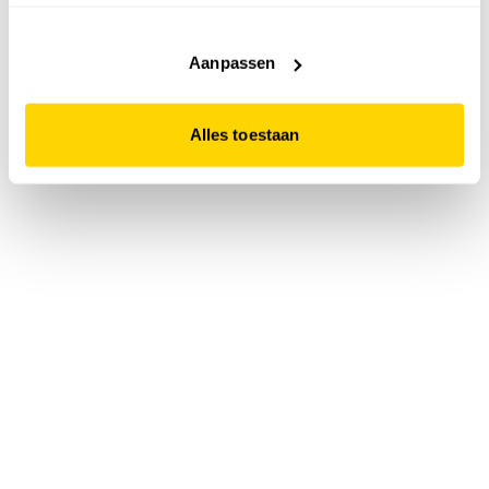
accepteert. Dit doe je door op "Alles toestaan" te klikken.
Liever geen cookies? Hou er dan rekening mee dat de
website niet optimaal functioneert.
Aanpassen
Alles toestaan