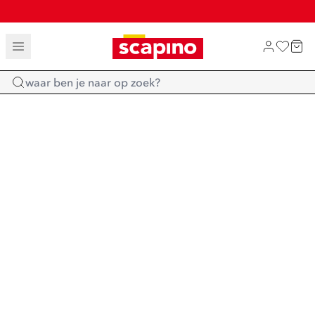
TOT 70% KORTING OP SALE
SALE: LAATSTE KANS!
SHOP NIEUW
Home