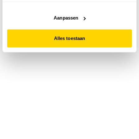
accepteert. Dit doe je door op "Alles toestaan" te klikken.
Liever geen cookies? Hou er dan rekening mee dat de
website niet optimaal functioneert.
Aanpassen
Alles toestaan