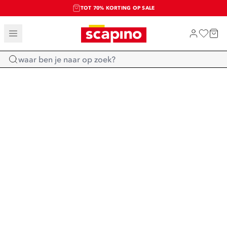
TOT 70% KORTING OP SALE
SALE: LAATSTE KANS!
SHOP NIEUW
Home