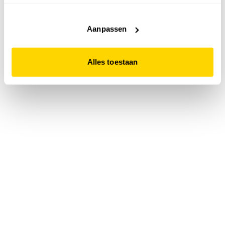
accepteert. Dit doe je door op "Alles toestaan" te klikken.
Liever geen cookies? Hou er dan rekening mee dat de
website niet optimaal functioneert.
Aanpassen
Alles toestaan