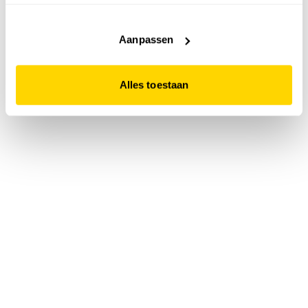
accepteert. Dit doe je door op "Alles toestaan" te klikken.
Liever geen cookies? Hou er dan rekening mee dat de
website niet optimaal functioneert.
Aanpassen
Alles toestaan