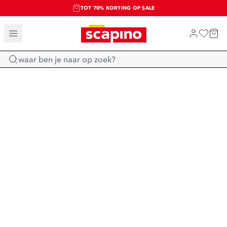
TOT 70% KORTING OP SALE
SALE: LAATSTE KANS!
SHOP NIEUW
Home