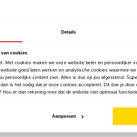
SALE: LAATSTE KANS!
Details
outdoor
zomer
merken
folder
sale
 van cookies
el. Met cookies maken we onze website beter en persoonlijker v
e website goed laten werken en analytische cookies waarmee we
u persoonlijke content zien. Alles is dus op jou afgestemd. Supe
 dan is het nodig dat je onze cookies accepteert. Dit doe je door 
? Hou er dan rekening mee dat de website niet optimaal functione
Aanpassen