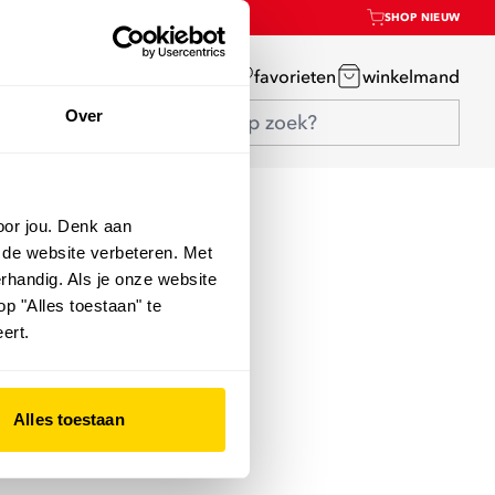
SHOP NIEUW
mijn account
favorieten
winkelmand
Over
oor jou. Denk aan
 de website verbeteren. Met
rhandig. Als je onze website
op "Alles toestaan" te
ert.
Alles toestaan