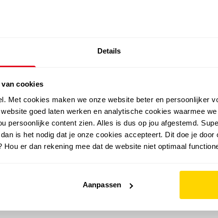
SALE: LAATSTE KANS!
Details
outdoor
zomer
merken
folder
sale
 van cookies
el. Met cookies maken we onze website beter en persoonlijker v
e website goed laten werken en analytische cookies waarmee we
u persoonlijke content zien. Alles is dus op jou afgestemd. Supe
 dan is het nodig dat je onze cookies accepteert. Dit doe je door 
? Hou er dan rekening mee dat de website niet optimaal functione
Aanpassen