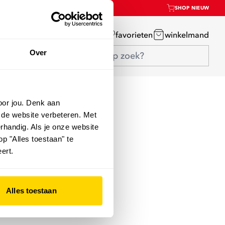
SHOP NIEUW
mijn account
favorieten
winkelmand
Over
oor jou. Denk aan
 de website verbeteren. Met
rhandig. Als je onze website
op "Alles toestaan" te
ert.
Alles toestaan