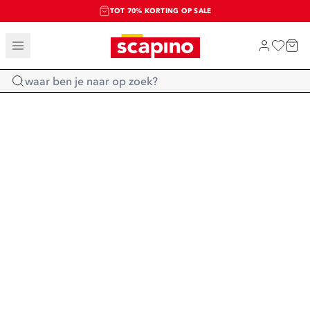
TOT 70% KORTING OP SALE
SALE: LAATSTE KANS!
SHOP NIEUW
Home