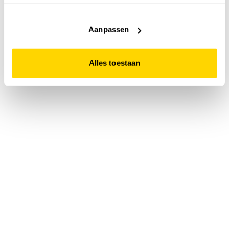
accepteert. Dit doe je door op "Alles toestaan" te klikken.
Liever geen cookies? Hou er dan rekening mee dat de
website niet optimaal functioneert.
Aanpassen
Alles toestaan