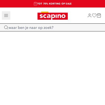
TOT 70% KORTING OP SALE
SALE: LAATSTE KANS!
SHOP NIEUW
Home