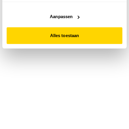
accepteert. Dit doe je door op "Alles toestaan" te klikken.
Liever geen cookies? Hou er dan rekening mee dat de
website niet optimaal functioneert.
Aanpassen
Alles toestaan