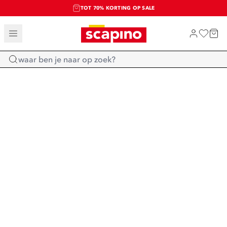
TOT 70% KORTING OP SALE
SALE: LAATSTE KANS!
SHOP NIEUW
Home