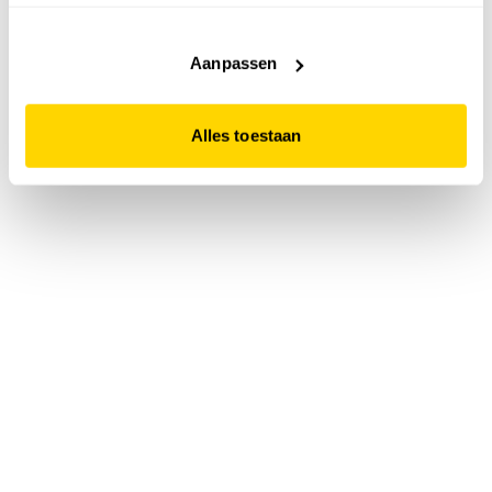
accepteert. Dit doe je door op "Alles toestaan" te klikken.
Liever geen cookies? Hou er dan rekening mee dat de
website niet optimaal functioneert.
Aanpassen
Alles toestaan