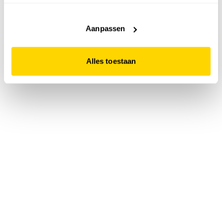
accepteert. Dit doe je door op "Alles toestaan" te klikken.
Liever geen cookies? Hou er dan rekening mee dat de
website niet optimaal functioneert.
Aanpassen
Alles toestaan