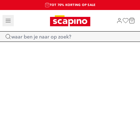
TOT 70% KORTING OP SALE
SALE: LAATSTE KANS!
SHOP NIEUW
Home