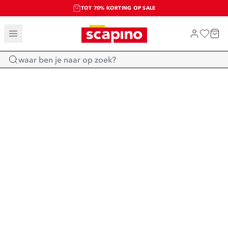
TOT 70% KORTING OP SALE
SALE: LAATSTE KANS!
SHOP NIEUW
Home