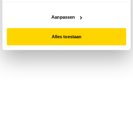
accepteert. Dit doe je door op "Alles toestaan" te klikken.
Liever geen cookies? Hou er dan rekening mee dat de
website niet optimaal functioneert.
Aanpassen
Alles toestaan