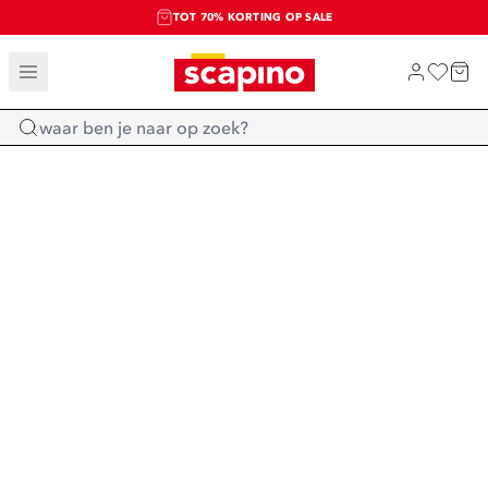
TOT 70% KORTING OP SALE
SALE: LAATSTE KANS!
SHOP NIEUW
Home