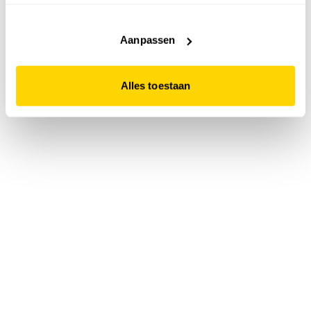
accepteert. Dit doe je door op "Alles toestaan" te klikken.
Liever geen cookies? Hou er dan rekening mee dat de
website niet optimaal functioneert.
Aanpassen
Alles toestaan