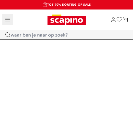
TOT 70% KORTING OP SALE
SALE: LAATSTE KANS!
SHOP NIEUW
Home