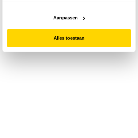
accepteert. Dit doe je door op "Alles toestaan" te klikken.
Liever geen cookies? Hou er dan rekening mee dat de
website niet optimaal functioneert.
Aanpassen
Alles toestaan