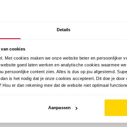
SALE: LAATSTE KANS!
Details
outdoor
zomer
merken
folder
sale
 van cookies
el. Met cookies maken we onze website beter en persoonlijker v
e website goed laten werken en analytische cookies waarmee we
u persoonlijke content zien. Alles is dus op jou afgestemd. Supe
 dan is het nodig dat je onze cookies accepteert. Dit doe je door 
? Hou er dan rekening mee dat de website niet optimaal functione
Aanpassen