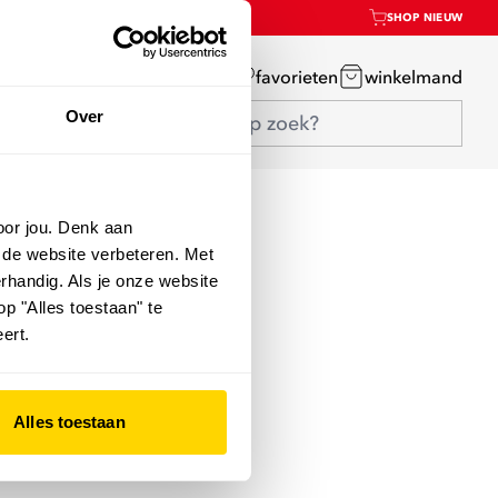
SHOP NIEUW
mijn account
favorieten
winkelmand
Over
oor jou. Denk aan
 de website verbeteren. Met
rhandig. Als je onze website
op "Alles toestaan" te
ert.
Alles toestaan