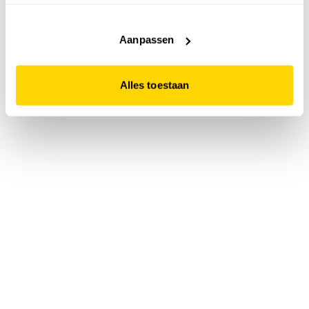
accepteert. Dit doe je door op "Alles toestaan" te klikken.
Liever geen cookies? Hou er dan rekening mee dat de
website niet optimaal functioneert.
Aanpassen
Alles toestaan