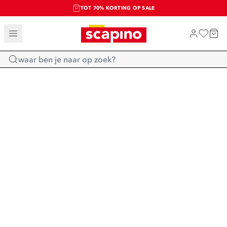
TOT 70% KORTING OP SALE
SALE: LAATSTE KANS!
SHOP NIEUW
Home