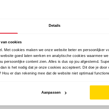
SALE: LAATSTE KANS!
Details
outdoor
zomer
merken
folder
sale
 van cookies
el. Met cookies maken we onze website beter en persoonlijker v
e website goed laten werken en analytische cookies waarmee we
u persoonlijke content zien. Alles is dus op jou afgestemd. Supe
 dan is het nodig dat je onze cookies accepteert. Dit doe je door 
? Hou er dan rekening mee dat de website niet optimaal functione
Aanpassen