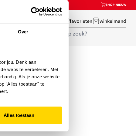
SHOP NIEUW
mijn account
favorieten
winkelmand
Over
oor jou. Denk aan
 de website verbeteren. Met
rhandig. Als je onze website
op "Alles toestaan" te
ert.
Alles toestaan