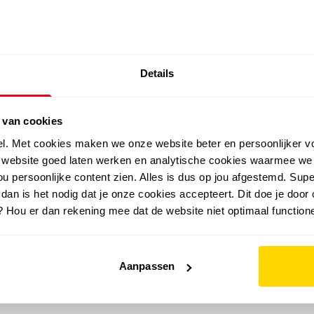
SALE: LAATSTE KANS!
Details
outdoor
zomer
merken
folder
sale
 van cookies
el. Met cookies maken we onze website beter en persoonlijker v
e website goed laten werken en analytische cookies waarmee we
u persoonlijke content zien. Alles is dus op jou afgestemd. Supe
 dan is het nodig dat je onze cookies accepteert. Dit doe je door 
? Hou er dan rekening mee dat de website niet optimaal functione
Aanpassen