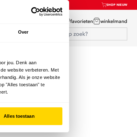
SHOP NIEUW
mijn account
favorieten
winkelmand
Over
oor jou. Denk aan
 de website verbeteren. Met
rhandig. Als je onze website
op "Alles toestaan" te
ert.
Alles toestaan