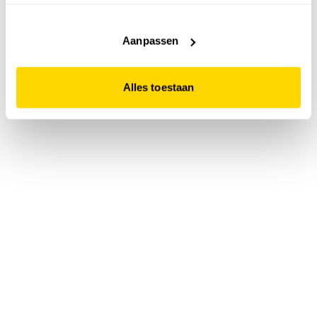
accepteert. Dit doe je door op "Alles toestaan" te klikken.
Liever geen cookies? Hou er dan rekening mee dat de
website niet optimaal functioneert.
Aanpassen
Alles toestaan