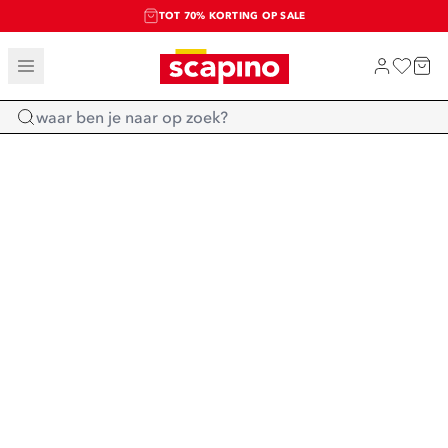
TOT 70% KORTING OP SALE
SALE: LAATSTE KANS!
SHOP NIEUW
Home