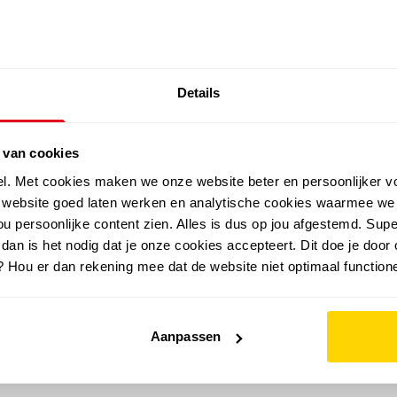
SALE: LAATSTE KANS!
Details
outdoor
zomer
merken
folder
sale
 van cookies
el. Met cookies maken we onze website beter en persoonlijker v
e website goed laten werken en analytische cookies waarmee we
u persoonlijke content zien. Alles is dus op jou afgestemd. Supe
 dan is het nodig dat je onze cookies accepteert. Dit doe je door 
? Hou er dan rekening mee dat de website niet optimaal functione
Aanpassen