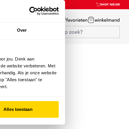
SHOP NIEUW
mijn account
favorieten
winkelmand
Over
oor jou. Denk aan
 de website verbeteren. Met
rhandig. Als je onze website
op "Alles toestaan" te
ert.
Alles toestaan