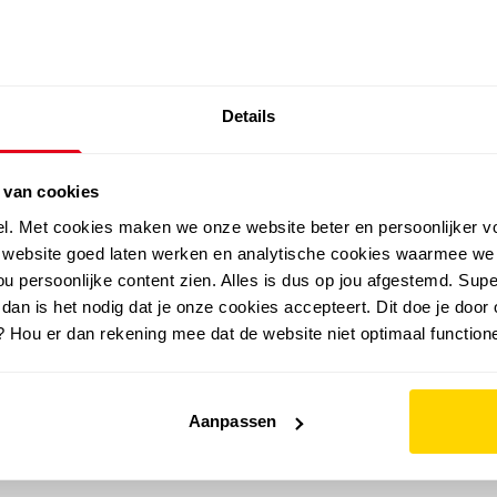
SALE: LAATSTE KANS!
Details
outdoor
zomer
merken
folder
sale
 van cookies
el. Met cookies maken we onze website beter en persoonlijker v
e website goed laten werken en analytische cookies waarmee we
u persoonlijke content zien. Alles is dus op jou afgestemd. Supe
 dan is het nodig dat je onze cookies accepteert. Dit doe je door 
? Hou er dan rekening mee dat de website niet optimaal functione
Aanpassen