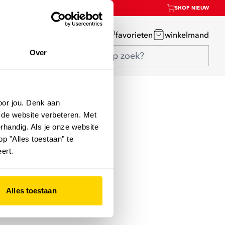
SHOP NIEUW
mijn account
favorieten
winkelmand
Over
oor jou. Denk aan
 de website verbeteren. Met
rhandig. Als je onze website
op "Alles toestaan" te
ert.
Alles toestaan