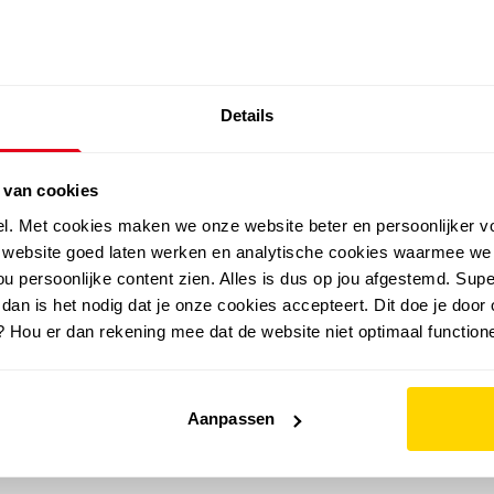
SALE: LAATSTE KANS!
Details
outdoor
zomer
merken
folder
sale
 van cookies
el. Met cookies maken we onze website beter en persoonlijker v
e website goed laten werken en analytische cookies waarmee we
u persoonlijke content zien. Alles is dus op jou afgestemd. Supe
 dan is het nodig dat je onze cookies accepteert. Dit doe je door 
? Hou er dan rekening mee dat de website niet optimaal functione
Aanpassen