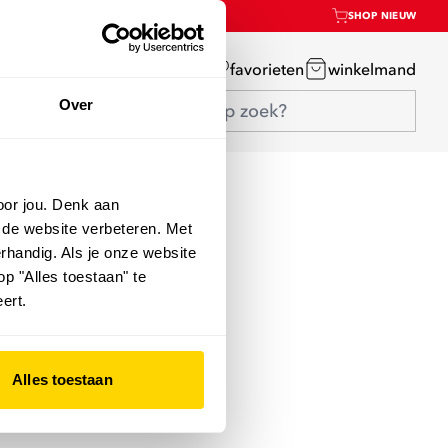
SHOP NIEUW
mijn account
favorieten
winkelmand
Over
oor jou. Denk aan
 de website verbeteren. Met
rhandig. Als je onze website
op "Alles toestaan" te
ert.
Alles toestaan