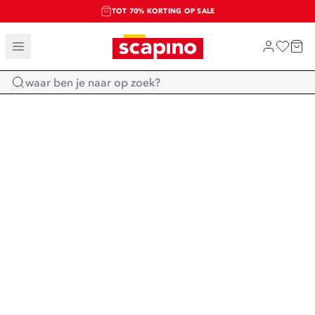
TOT 70% KORTING OP SALE
SALE: LAATSTE KANS!
SHOP NIEUW
Home