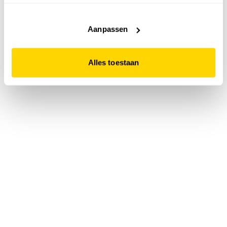
accepteert. Dit doe je door op "Alles toestaan" te klikken.
Liever geen cookies? Hou er dan rekening mee dat de
website niet optimaal functioneert.
Aanpassen
Alles toestaan