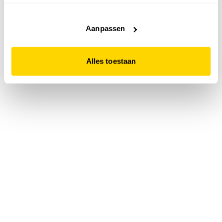
accepteert. Dit doe je door op "Alles toestaan" te klikken.
Liever geen cookies? Hou er dan rekening mee dat de
website niet optimaal functioneert.
Aanpassen
Alles toestaan