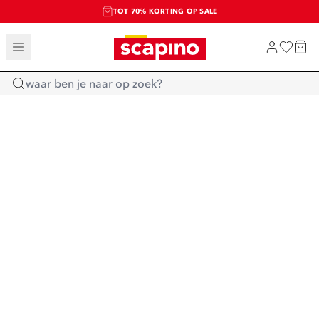
TOT 70% KORTING OP SALE
SALE: LAATSTE KANS!
SHOP NIEUW
Home