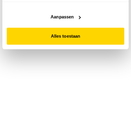
accepteert. Dit doe je door op "Alles toestaan" te klikken.
Liever geen cookies? Hou er dan rekening mee dat de
website niet optimaal functioneert.
Aanpassen
Alles toestaan