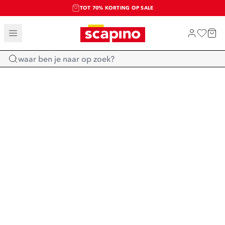
TOT 70% KORTING OP SALE
SALE: LAATSTE KANS!
SHOP NIEUW
Home