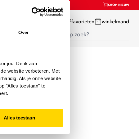
SHOP NIEUW
mijn account
favorieten
winkelmand
Over
oor jou. Denk aan
 de website verbeteren. Met
rhandig. Als je onze website
op "Alles toestaan" te
ert.
Alles toestaan