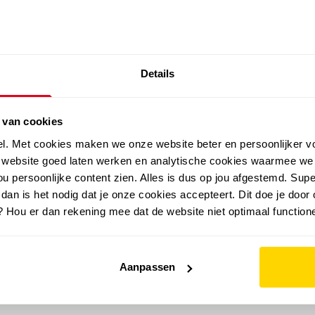
SALE: LAATSTE KANS!
Details
outdoor
zomer
merken
folder
sale
 van cookies
el. Met cookies maken we onze website beter en persoonlijker v
e website goed laten werken en analytische cookies waarmee we
u persoonlijke content zien. Alles is dus op jou afgestemd. Supe
 dan is het nodig dat je onze cookies accepteert. Dit doe je door 
? Hou er dan rekening mee dat de website niet optimaal functione
Aanpassen