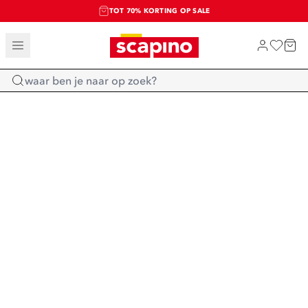
TOT 70% KORTING OP SALE
SALE: LAATSTE KANS!
SHOP NIEUW
Home