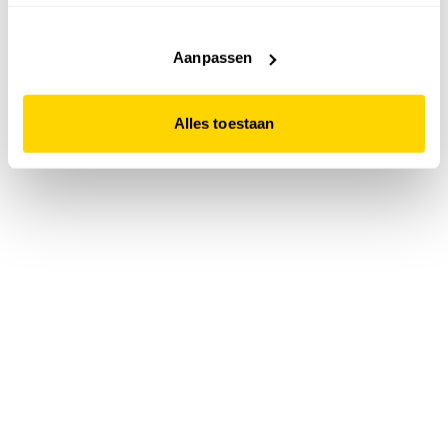
accepteert. Dit doe je door op "Alles toestaan" te klikken.
Liever geen cookies? Hou er dan rekening mee dat de
website niet optimaal functioneert.
Aanpassen
Alles toestaan